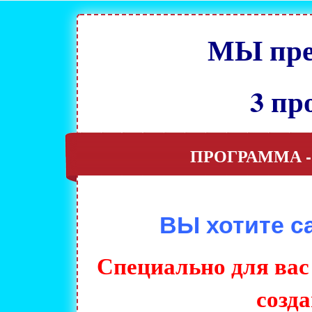
МЫ пре
3 пр
ПРОГРАММА - 
ВЫ хотите с
Специально для в
созд