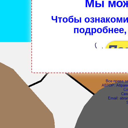
Мы мож
Чтобы ознакоми
подробнее,
Все права з
АВТОР:
Абрам
Сл
Свя
Email: abr